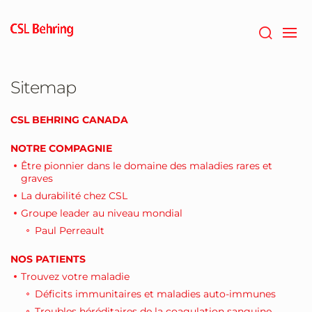
Passer
au
contenu
principal
Sitemap
CSL BEHRING CANADA
NOTRE COMPAGNIE
Être pionnier dans le domaine des maladies rares et
graves
La durabilité chez CSL
Groupe leader au niveau mondial
Paul Perreault
NOS PATIENTS
Trouvez votre maladie
Déficits immunitaires et maladies auto-immunes
Troubles héréditaires de la coagulation sanguine